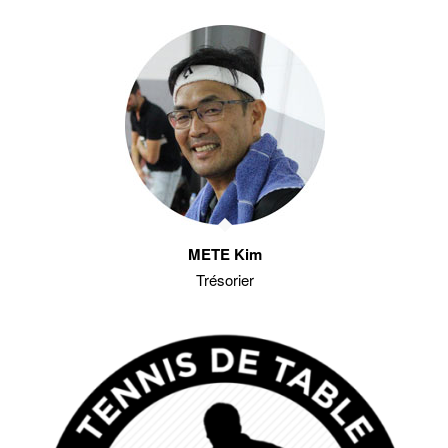
METE Kim
Trésorier